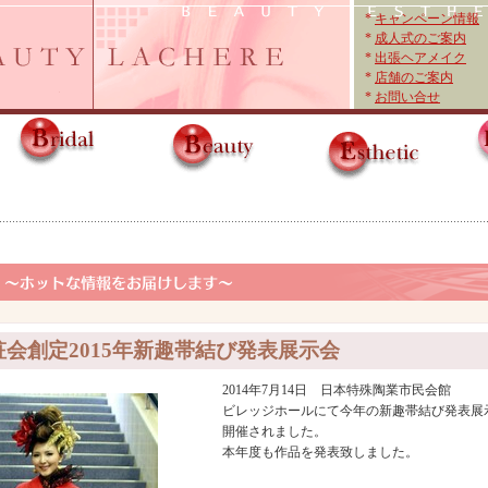
*
キャンペーン情報
*
成人式のご案内
*
出張ヘアメイク
*
店舗のご案内
*
お問い合せ
会創定2015年新趣帯結び発表展示会
2014年7月14日 日本特殊陶業市民会館
ビレッジホールにて今年の新趣帯結び発表展
開催されました。
本年度も作品を発表致しました。