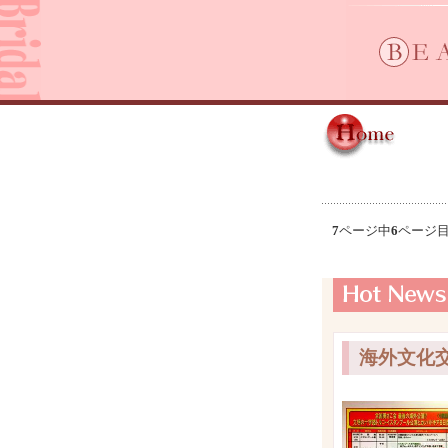
7
ページ中
6
ページ
海外文化