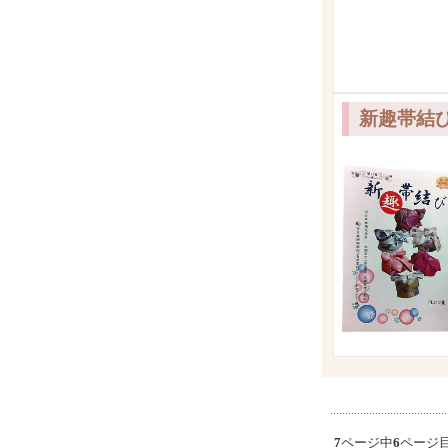
新趣帯結
7
ページ中
6
ページ