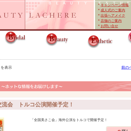
*
キャンペーン情報
*
成人式のご案内
*
出張ヘアメイク
*
店舗のご案内
*
お問い合せ
目を表示
前の
交流会 トルコ公演開催予定！
「全国美さこ会」海外公演をトルコで開催予定！