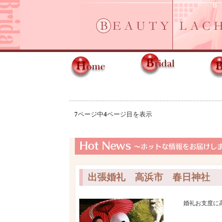
7
ページ中
4
ページ目を表示
出張婚礼 高浜市 春日神社
婚礼お支度に