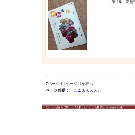
第12集 新
7
ページ中
4
ページ目を表示
ページ移動：
1
,
2
,
3
,
4
,
5
,
6
,
7
,
Copyright © 2006 LACHERE.Inc. All Rights Reserved.